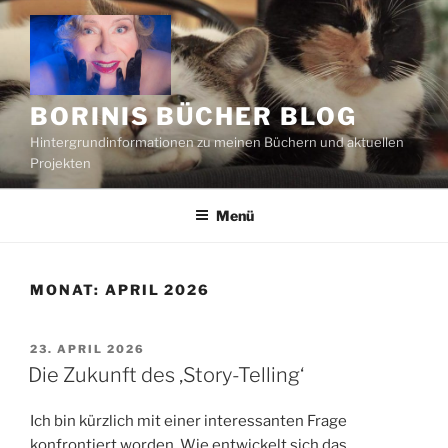
Zum
Inhalt
springen
BORINIS BÜCHER BLOG
Hintergrundinformationen zu meinen Büchern und aktuellen
Projekten
Menü
MONAT:
APRIL 2026
VERÖFFENTLICHT
23. APRIL 2026
AM
Die Zukunft des ‚Story-Telling‘
Ich bin kürzlich mit einer interessanten Frage
konfrontiert worden. Wie entwickelt sich das