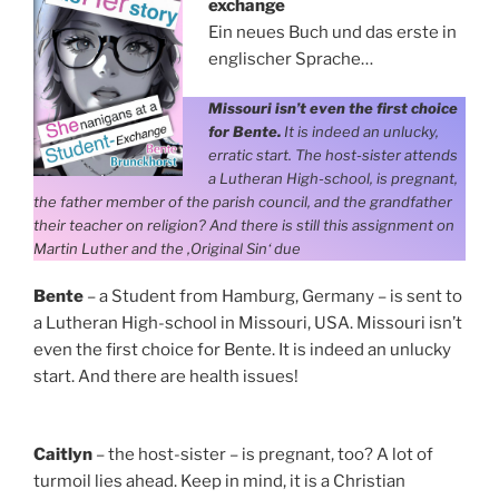
exchange
Ein neues Buch und das erste in
englischer Sprache…
Missouri isn’t even the first choice
for Bente.
It is indeed an unlucky,
erratic start. The host-sister attends
a Lutheran High-school, is pregnant,
the father member of the parish council, and the grandfather
their teacher on religion? And there is still this assignment on
Martin Luther and the ‚Original Sin‘ due
Bente
– a Student from Hamburg, Germany – is sent to
a Lutheran High-school in Missouri, USA. Missouri isn’t
even the first choice for Bente. It is indeed an unlucky
start. And there are health issues!
Caitlyn
– the host-sister – is pregnant, too? A lot of
turmoil lies ahead. Keep in mind, it is a Christian