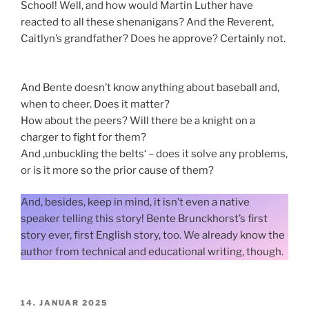
School! Well, and how would Martin Luther have
reacted to all these shenanigans? And the Reverent,
Caitlyn’s grandfather? Does he approve? Certainly not.
And Bente doesn’t know anything about baseball and,
when to cheer. Does it matter?
How about the peers? Will there be a knight on a
charger to fight for them?
And ‚unbuckling the belts‘ – does it solve any problems,
or is it more so the prior cause of them?
And, besides, keep in mind, it isn’t even a native
speaker telling this story! Bente Brunckhorst’s first
story ever, first English story, too. We already know the
author from technical and educational writing, though.
VERÖFFENTLICHT
14. JANUAR 2025