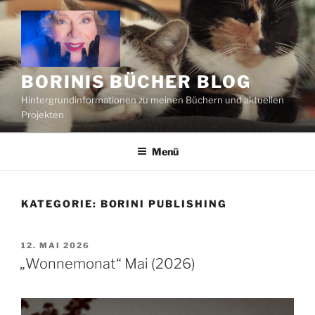
Zum
Inhalt
springen
BORINIS BÜCHER BLOG
Hintergrundinformationen zu meinen Büchern und aktuellen
Projekten
Menü
KATEGORIE:
BORINI PUBLISHING
VERÖFFENTLICHT
12. MAI 2026
AM
„Wonnemonat“ Mai (2026)