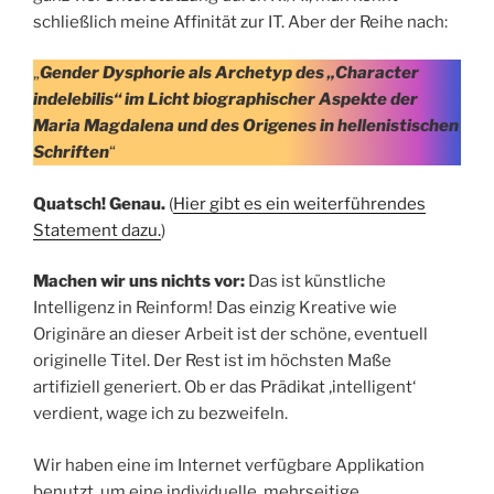
schließlich meine Affinität zur IT. Aber der Reihe nach:
„
Gender Dysphorie als Archetyp des „Character
indelebilis“ im Licht biographischer Aspekte der
Maria Magdalena und des Origenes in hellenistischen
Schriften
“
Quatsch! Genau.
(
Hier gibt es ein weiterführendes
Statement dazu.
)
Machen wir uns nichts vor:
Das ist künstliche
Intelligenz in Reinform! Das einzig Kreative wie
Originäre an dieser Arbeit ist der schöne, eventuell
originelle Titel. Der Rest ist im höchsten Maße
artifiziell generiert. Ob er das Prädikat ‚intelligent‘
verdient, wage ich zu bezweifeln.
Wir haben eine im Internet verfügbare Applikation
benutzt, um eine individuelle, mehrseitige