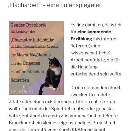
AM
‚Flacharbeit‘ – eine Eulenspiegelei
Es fing damit an, dass ich
für
eine kommende
Erzählung
(als interne
Referenz) eine
‚wissenschaftliche‘
Arbeit benötigte, die für
die Handlung
entscheidend sein sollte.
Da ich niemandem durch
zweckentfremdete
Zitate oder einen existierenden Titel zu nahe treten
wollte, und mich der Spieltrieb mal wieder gepackt
hatte, entstand daraus in Zusammenarbeit mit Bente
Brunckhorst ein kleines, eigenständiges Projekt mit
ganz viel Unterstützung durch KI/AI; man kennt