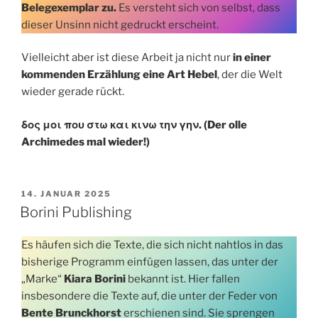
Belegexemplar zu.
Es versteht sich von selbst, dass
dieser Unsinn nicht gedruckt erscheint.
Vielleicht aber ist diese Arbeit ja nicht nur
in einer
kommenden Erzählung eine Art Hebel
, der die Welt
wieder gerade rückt.
δος μοι που στω και κινω την γην. (Der olle
Archimedes mal wieder!)
VERÖFFENTLICHT
14. JANUAR 2025
AM
Borini Publishing
Es häufen sich die Texte, die sich nicht nahtlos in das
bisherige Programm einfügen lassen, das unter der
„Marke“
Kiara Borini
bekannt ist. Hier fallen
insbesondere die Texte auf, die unter der Feder von
Bente Brunckhorst
erschienen sind. Sie sprengen