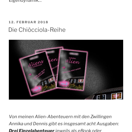
Eigendynamik…
VERÖFFENTLICHT
12. FEBRUAR 2018
AM
Die Chiòcciola-Reihe
Von meinen Alien-Abenteuern mit den Zwillingen
Annika und Dennis gibt es insgesamt acht Ausgaben:
Drei Einzelabenteuer
jeweils als eBook oder