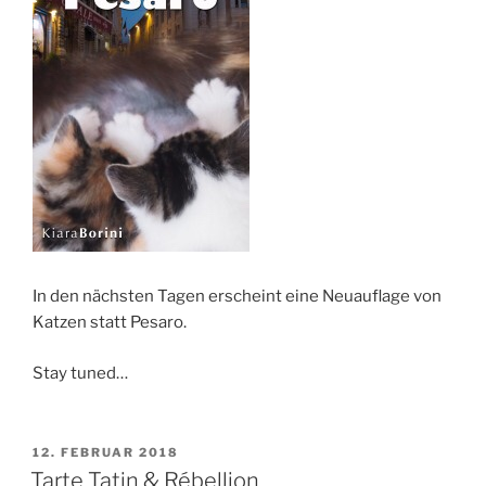
In den nächsten Tagen erscheint eine Neuauflage von
Katzen statt Pesaro.
Stay tuned…
VERÖFFENTLICHT
12. FEBRUAR 2018
AM
Tarte Tatin & Rébellion