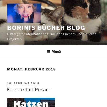
Zum
Inhalt
springen
BORINIS BÜCHER BLOG
Hintergrundinformationen zu meinen Büchern und aktuellen
Projekten
Menü
MONAT:
FEBRUAR 2018
VERÖFFENTLICHT
16. FEBRUAR 2018
AM
Katzen statt Pesaro