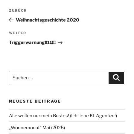
Beitragsnavigation
Vorheriger
ZURÜCK
Beitrag
Weihnachtsgeschichte 2020
Nächster
WEITER
Beitrag
Triggerwarnung!!11!!!
Suchen
Suche
nach:
NEUESTE BEITRÄGE
Alle wollen nur mein Bestes! (Ich liebe KI-Agenten!)
„Wonnemonat“ Mai (2026)