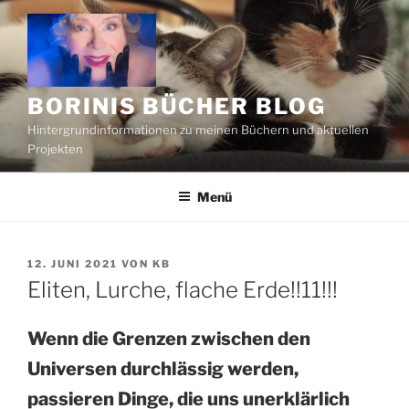
Zum
Inhalt
springen
BORINIS BÜCHER BLOG
Hintergrundinformationen zu meinen Büchern und aktuellen
Projekten
Menü
VERÖFFENTLICHT
12. JUNI 2021
VON
KB
AM
Eliten, Lurche, flache Erde!!11!!!
Wenn die Grenzen zwischen den
Universen durchlässig werden,
passieren Dinge, die uns unerklärlich