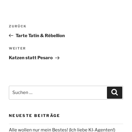
Beitragsnavigation
Vorheriger
ZURÜCK
Beitrag
Tarte Tatin & Rébellion
Nächster
WEITER
Beitrag
Katzen statt Pesaro
Suchen
Suche
nach:
NEUESTE BEITRÄGE
Alle wollen nur mein Bestes! (Ich liebe KI-Agenten!)