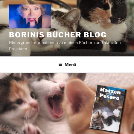
Zum
Inhalt
springen
BORINIS BÜCHER BLOG
Hintergrundinformationen zu meinen Büchern und aktuellen
Projekten
Menü