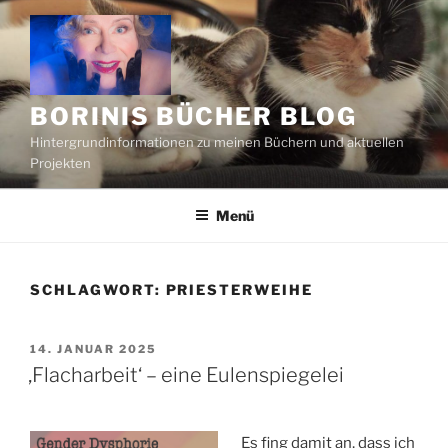
Zum
Inhalt
springen
BORINIS BÜCHER BLOG
Hintergrundinformationen zu meinen Büchern und aktuellen
Projekten
Menü
SCHLAGWORT:
PRIESTERWEIHE
VERÖFFENTLICHT
14. JANUAR 2025
AM
‚Flacharbeit‘ – eine Eulenspiegelei
Es fing damit an, dass ich