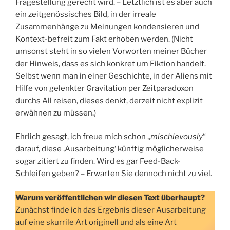
Fragestellung gerecht wird. – Letztlich ist es aber auch
ein zeitgenössisches Bild, in der irreale
Zusammenhänge zu Meinungen kondensieren und
Kontext-befreit zum Fakt erhoben werden. (Nicht
umsonst steht in so vielen Vorworten meiner Bücher
der Hinweis, dass es sich konkret um Fiktion handelt.
Selbst wenn man in einer Geschichte, in der Aliens mit
Hilfe von gelenkter Gravitation per Zeitparadoxon
durchs All reisen, dieses denkt, derzeit nicht explizit
erwähnen zu müssen.)
Ehrlich gesagt, ich freue mich schon „
mischievously
“
darauf, diese ‚Ausarbeitung‘ künftig möglicherweise
sogar zitiert zu finden. Wird es gar Feed-Back-
Schleifen geben? – Erwarten Sie dennoch nicht zu viel.
Warum veröffentlichen wir diesen Text überhaupt?
Zunächst finde ich das Ergebnis dieser Ausarbeitung
auf eine skurrile Art originell und als eine Art